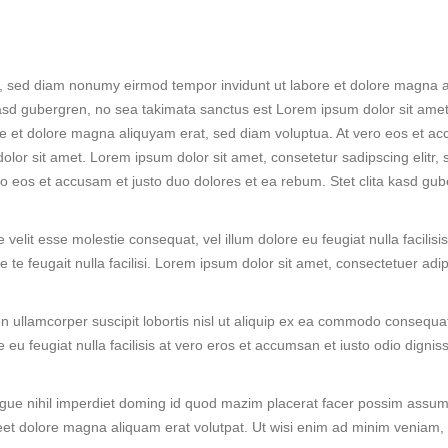
tr, sed diam nonumy eirmod tempor invidunt ut labore et dolore magna a
kasd gubergren, no sea takimata sanctus est Lorem ipsum dolor sit amet
e et dolore magna aliquyam erat, sed diam voluptua. At vero eos et acc
lor sit amet. Lorem ipsum dolor sit amet, consetetur sadipscing elitr,
o eos et accusam et justo duo dolores et ea rebum. Stet clita kasd gu
e velit esse molestie consequat, vel illum dolore eu feugiat nulla facilis
re te feugait nulla facilisi. Lorem ipsum dolor sit amet, consectetuer a
n ullamcorper suscipit lobortis nisl ut aliquip ex ea commodo consequat.
e eu feugiat nulla facilisis at vero eros et accumsan et iusto odio dignis
gue nihil imperdiet doming id quod mazim placerat facer possim assum
et dolore magna aliquam erat volutpat. Ut wisi enim ad minim veniam, qu