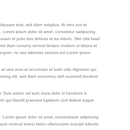
liquyam erat, sed diam voluptua. At vero eos et
. Lorem ipsum dolor sit amet, consetetur sadipscing
usam et justo duo dolores et ea rebum. Stet clita kasd
 sed diam nonumy eirmod tempor invidunt ut labore et
bergren, no sea takimata sanctus est Lorem ipsum
is at vero eros et accumsan et iusto odio dignissim qui
dipiscing elit, sed diam nonummy nibh euismod tincidunt
 Duis autem vel eum iriure dolor in hendrerit in
sim qui blandit praesent luptatum zzril delenit augue
. Lorem ipsum dolor sit amet, consectetuer adipiscing
is nostrud exerci tation ullamcorper suscipit lobortis