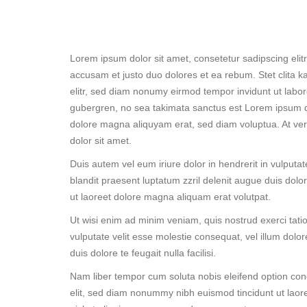
Lorem ipsum dolor sit amet, consetetur sadipscing eli
accusam et justo duo dolores et ea rebum. Stet clita 
elitr, sed diam nonumy eirmod tempor invidunt ut labor
gubergren, no sea takimata sanctus est Lorem ipsum do
dolore magna aliquyam erat, sed diam voluptua. At ver
dolor sit amet.
Duis autem vel eum iriure dolor in hendrerit in vulputat
blandit praesent luptatum zzril delenit augue duis dolo
ut laoreet dolore magna aliquam erat volutpat.
Ut wisi enim ad minim veniam, quis nostrud exerci tatio
vulputate velit esse molestie consequat, vel illum dolor
duis dolore te feugait nulla facilisi.
Nam liber tempor cum soluta nobis eleifend option con
elit, sed diam nonummy nibh euismod tincidunt ut laore