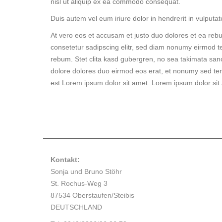
nisl ut aliquip ex ea commodo consequat.
Duis autem vel eum iriure dolor in hendrerit in vulputate
At vero eos et accusam et justo duo dolores et ea reb
consetetur sadipscing elitr, sed diam nonumy eirmod t
rebum. Stet clita kasd gubergren, no sea takimata san
dolore dolores duo eirmod eos erat, et nonumy sed tem
est Lorem ipsum dolor sit amet. Lorem ipsum dolor sit
Kontakt:
Sonja und Bruno Stöhr
St. Rochus-Weg 3
87534 Oberstaufen/Steibis
DEUTSCHLAND