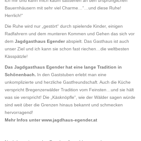
ich mir und kann mich kaum sattsehen an den ursprünglichen
Bauernhäusern mit sehr viel Charme…“…und diese Ruhe!
Herrlich!“
Die Ruhe wird nur „gestört“ durch spielende Kinder, einigen
Radfahrern und dem munteren Kommen und Gehen das sich vor
dem
Jagdgasthaus Egender
abspielt. Das Gasthaus ist auch
unser Ziel und ich kann sie schon fast riechen…die weltbesten
Kässpätzle!
Das Jagdgasthaus Egender hat eine lange Tradition in
Schönenbach.
In den Gaststuben erlebt man eine
unkomplizierte und herzliche Gastfreundschaft. Auch die Küche
verspricht Bregenzerwälder Tradition vom Feinsten…und sie hält
was sie verspricht! Die „Käsknöpfle“, wie der Wälder sagen würde
sind weit über die Grenzen hinaus bekannt und schmecken
hervorragend!
Mehr Infos unter www.jagdhaus-egender.at