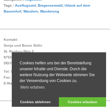
Tags :
T
Ausflugsziel
a
,
Bregenzerwald
,
Urlaub auf dem
Bauernhof
a
,
Wandern
t
,
Wanderung
g
e
s
g
o
r
Kontakt:
i
Sonja und Bruno Stöhr
e
St. Rochus-Weg 3
s
87534 Oberstaufen/Steibis
Cookies helfen uns bei der Bereitstellung
DEUTSCHLAND
unserer Inhalte und Dienste. Durch die
Tel: 0049/8386/96 26 72
weitere Nutzung der Webseite stimmen Sie
Fax: 0049/8386/96 24 99
der Verwendung von Cookies zu.
E-Mail: info@stoehrhof.de
Mehr erfahren
AGB
Datenschutz
Impressum
Cookies ablehnen
Cookies erlauben