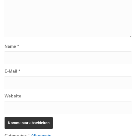
Name
*
E-Mail
*
Website
Categories :
C
Allgemein